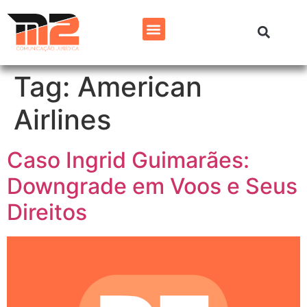
Tag:
American
Airlines
Caso Ingrid Guimarães:
Downgrade em Voos e Seus
Direitos