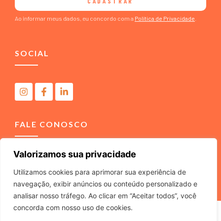
CADASTRAR
Ao informar meus dados, eu concordo com a
Política de Privacidade
.
SOCIAL
FALE CONOSCO
Valorizamos sua privacidade
(11) 4040-3666
contato@m2comunicacao.com.br
Utilizamos cookies para aprimorar sua experiência de
navegação, exibir anúncios ou conteúdo personalizado e
analisar nosso tráfego. Ao clicar em “Aceitar todos”, você
concorda com nosso uso de cookies.
M2 COMUNICACAO JURIDICA LTDA – ME – CNPJ