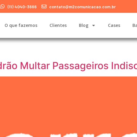
(11) 4040-3666
contato@m2comunicacao.com.br
O que fazemos
Clientes
Blog
Cases
Ba
drão Multar Passageiros Indis