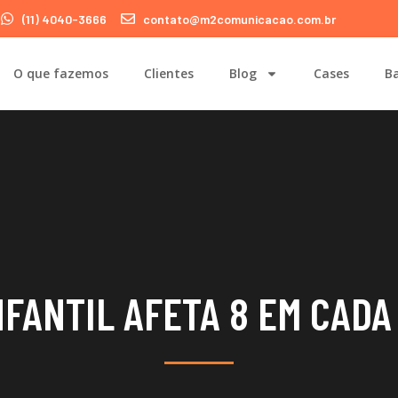
(11) 4040-3666
contato@m2comunicacao.com.br
O que fazemos
Clientes
Blog
Cases
Ba
FANTIL AFETA 8 EM CADA