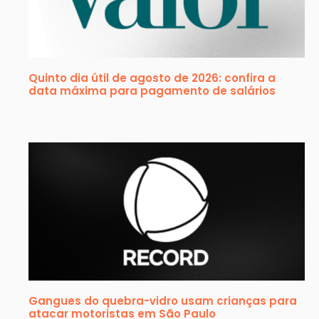
Quinto dia útil de agosto de 2026: confira a
data máxima para pagamento de salários
Gangues do quebra-vidro usam crianças para
atacar motoristas em São Paulo