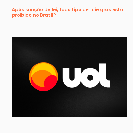
Após sanção de lei, todo tipo de foie gras está
proibido no Brasil?