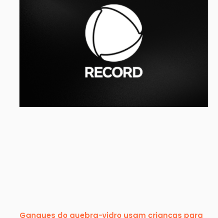
Gangues do quebra-vidro usam crianças para