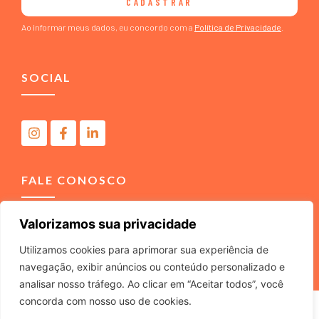
CADASTRAR
Ao informar meus dados, eu concordo com a
Política de Privacidade
.
SOCIAL
FALE CONOSCO
Valorizamos sua privacidade
(11) 4040-3666
contato@m2comunicacao.com.br
Utilizamos cookies para aprimorar sua experiência de
navegação, exibir anúncios ou conteúdo personalizado e
analisar nosso tráfego. Ao clicar em “Aceitar todos”, você
concorda com nosso uso de cookies.
M2 COMUNICACAO JURIDICA LTDA – ME – CNPJ