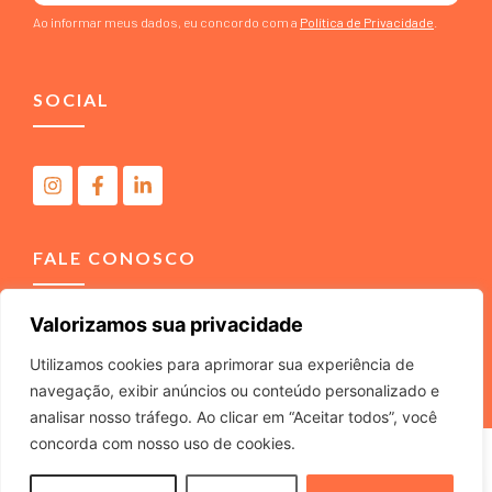
Ao informar meus dados, eu concordo com a
Política de Privacidade
.
SOCIAL
FALE CONOSCO
Valorizamos sua privacidade
(11) 4040-3666
contato@m2comunicacao.com.br
Utilizamos cookies para aprimorar sua experiência de
navegação, exibir anúncios ou conteúdo personalizado e
analisar nosso tráfego. Ao clicar em “Aceitar todos”, você
concorda com nosso uso de cookies.
M2 COMUNICACAO JURIDICA LTDA – ME – CNPJ
22.040.734/0001-37 – Rua Tabajaras, 439 – Tel. (11) 4040-