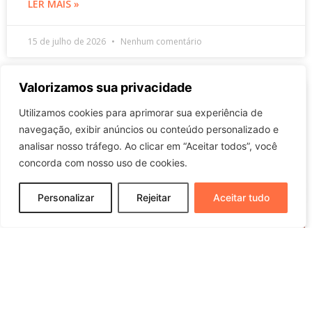
LER MAIS »
15 de julho de 2026
Nenhum comentário
Valorizamos sua privacidade
NA MÍDIA
Utilizamos cookies para aprimorar sua experiência de
navegação, exibir anúncios ou conteúdo personalizado e
analisar nosso tráfego. Ao clicar em “Aceitar todos”, você
concorda com nosso uso de cookies.
Personalizar
Rejeitar
Aceitar tudo
Juiz concede crédito de PIS/Cofins a
empresa do agro após mudanças
da LC 224/2025