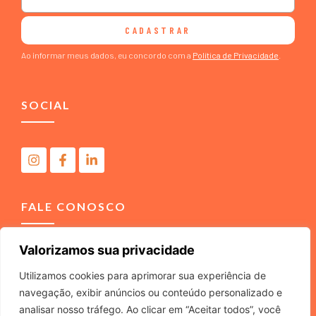
CADASTRAR
Ao informar meus dados, eu concordo com a
Política de Privacidade
.
SOCIAL
FALE CONOSCO
Valorizamos sua privacidade
(11) 4040-3666
contato@m2comunicacao.com.br
Utilizamos cookies para aprimorar sua experiência de
navegação, exibir anúncios ou conteúdo personalizado e
analisar nosso tráfego. Ao clicar em “Aceitar todos”, você