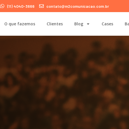
(11) 4040-3666
contato@m2comunicacao.com.br
O que fazemos
Clientes
Blog
Cases
Ba