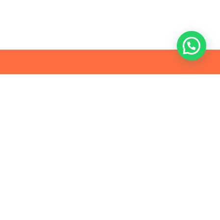
FALE CONOSCO
(11) 4040-3666
contato@m2comunicacao.com.
br