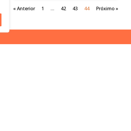
« Anterior
1
…
42
43
44
Próximo »
SLETTER
SOCIAL
CADASTRAR
ormar meus dados, eu concordo com
ca de Privacidade
.