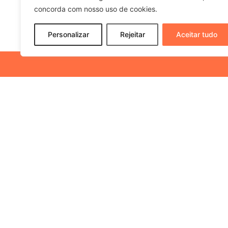
concorda com nosso uso de cookies.
Personalizar
Rejeitar
Aceitar tudo
NEW
SOBRE NÓS
Somos uma agência de
comunicação integrada,
voltada para soluções de
relacionamento para
Ao inf
advogados e escritórios de
a
Políti
advocacia.