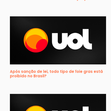
Após sanção de lei, todo tipo de foie gras está
proibido no Brasil?