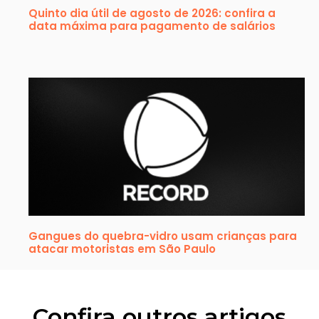
Quinto dia útil de agosto de 2026: confira a
data máxima para pagamento de salários
Gangues do quebra-vidro usam crianças para
atacar motoristas em São Paulo
Confira outros artigos