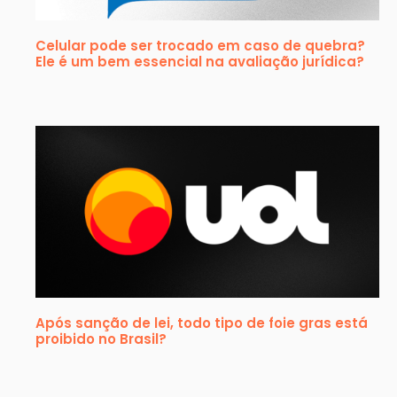
Celular pode ser trocado em caso de quebra?
Ele é um bem essencial na avaliação jurídica?
Após sanção de lei, todo tipo de foie gras está
proibido no Brasil?