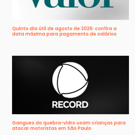
Quinto dia útil de agosto de 2026: confira a
data máxima para pagamento de salários
Gangues do quebra-vidro usam crianças para
atacar motoristas em São Paulo