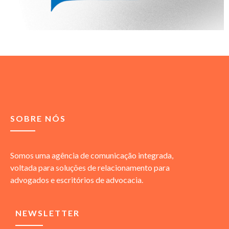
SOBRE NÓS
Somos uma agência de comunicação integrada,
voltada para soluções de relacionamento para
advogados e escritórios de advocacia.
NEWSLETTER