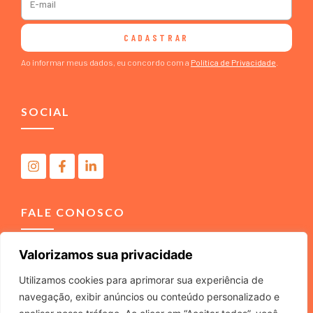
CADASTRAR
Ao informar meus dados, eu concordo com a
Política de Privacidade
.
SOCIAL
FALE CONOSCO
Valorizamos sua privacidade
(11) 4040-3666
contato@m2comunicacao.com.br
Utilizamos cookies para aprimorar sua experiência de
navegação, exibir anúncios ou conteúdo personalizado e