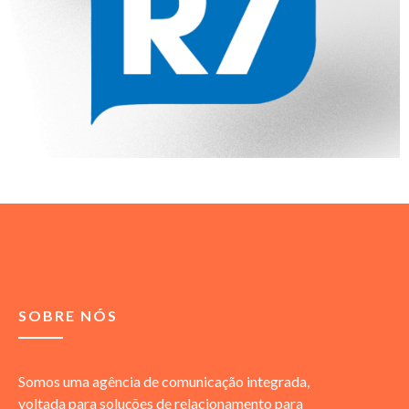
SOBRE NÓS
Somos uma agência de comunicação integrada,
voltada para soluções de relacionamento para