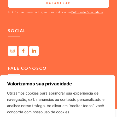
CADASTRAR
Ao informar meus dados, eu concordo com a
Política de Privacidade
.
SOCIAL
FALE CONOSCO
Valorizamos sua privacidade
(11) 4040-3666
contato@m2comunicacao.com.br
Utilizamos cookies para aprimorar sua experiência de
navegação, exibir anúncios ou conteúdo personalizado e
analisar nosso tráfego. Ao clicar em “Aceitar todos”, você
concorda com nosso uso de cookies.
M2 COMUNICACAO JURIDICA LTDA – ME – CNPJ