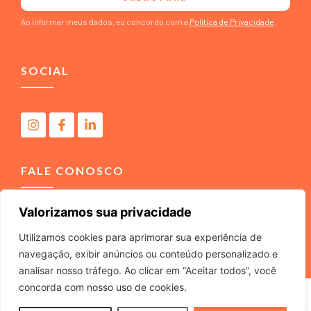
Ao informar meus dados, eu concordo com a
Política de Privacidade
.
SOCIAL
FALE CONOSCO
Valorizamos sua privacidade
(11) 4040-3666
contato@m2comunicacao.com.br
Utilizamos cookies para aprimorar sua experiência de
navegação, exibir anúncios ou conteúdo personalizado e
analisar nosso tráfego. Ao clicar em “Aceitar todos”, você
concorda com nosso uso de cookies.
M2 COMUNICACAO JURIDICA LTDA – ME – CNPJ
22.040.734/0001-37 – Rua Tabajaras, 439 – Tel. (11) 4040-