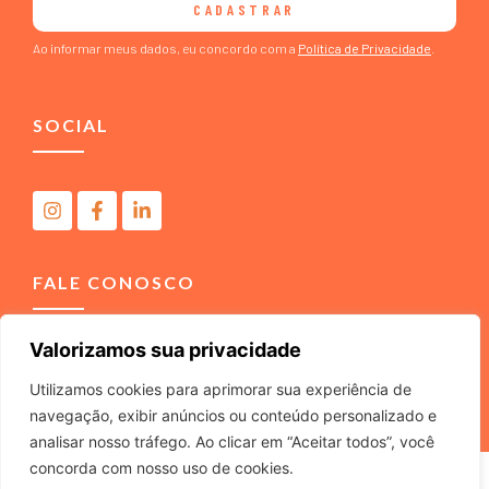
CADASTRAR
Ao informar meus dados, eu concordo com a
Política de Privacidade
.
SOCIAL
FALE CONOSCO
Valorizamos sua privacidade
(11) 4040-3666
contato@m2comunicacao.com.br
Utilizamos cookies para aprimorar sua experiência de
navegação, exibir anúncios ou conteúdo personalizado e
analisar nosso tráfego. Ao clicar em “Aceitar todos”, você
concorda com nosso uso de cookies.
M2 COMUNICACAO JURIDICA LTDA – ME – CNPJ