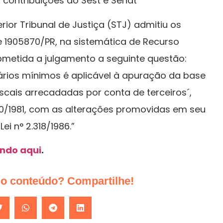
 contribuições ao Sest e Senat
ior Tribunal de Justiça (STJ) admitiu os
e 1905870/PR, na sistemática de Recurso
ubmetida a julgamento a seguinte questão:
salários mínimos é aplicável à apuração da base
iscais arrecadadas por conta de terceiros´,
950/1981, com as alterações promovidas em seu
Lei n° 2.318/1986.”
ando aqui
.
do conteúdo? Compartilhe!