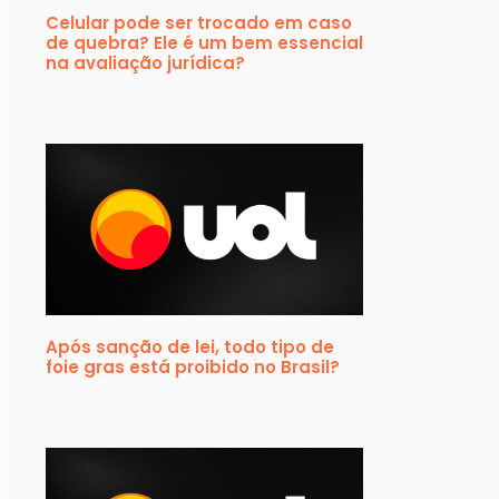
Celular pode ser trocado em caso
de quebra? Ele é um bem essencial
na avaliação jurídica?
Após sanção de lei, todo tipo de
foie gras está proibido no Brasil?