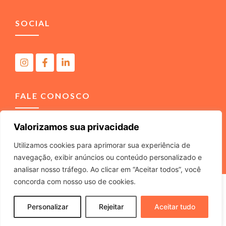
SOCIAL
FALE CONOSCO
Valorizamos sua privacidade
(11) 4040-3666
contato@m2comunicacao.com.br
Utilizamos cookies para aprimorar sua experiência de
navegação, exibir anúncios ou conteúdo personalizado e
analisar nosso tráfego. Ao clicar em “Aceitar todos”, você
concorda com nosso uso de cookies.
M2 COMUNICACAO JURIDICA LTDA – ME – CNPJ
22.040.734/0001-37 – Rua Tabajaras, 439 – Tel. (11) 4040-
Personalizar
Rejeitar
Aceitar tudo
3666