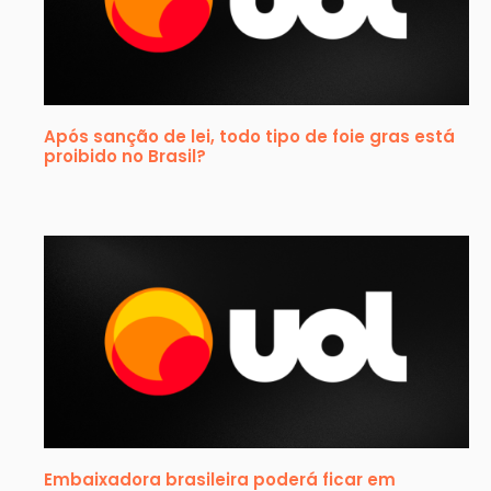
Após sanção de lei, todo tipo de foie gras está
proibido no Brasil?
Embaixadora brasileira poderá ficar em