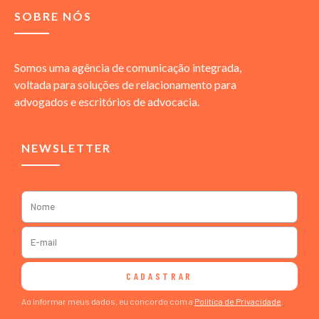
SOBRE NÓS
Somos uma agência de comunicação integrada,
voltada para soluções de relacionamento para
advogados e escritórios de advocacia.
NEWSLETTER
CADASTRAR
Ao informar meus dados, eu concordo com a
Política de Privacidade
.