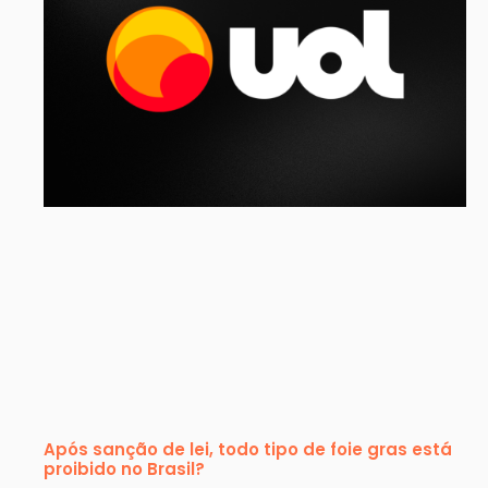
Após sanção de lei, todo tipo de foie gras está
proibido no Brasil?