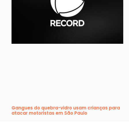
Gangues do quebra-vidro usam crianças para
atacar motoristas em São Paulo