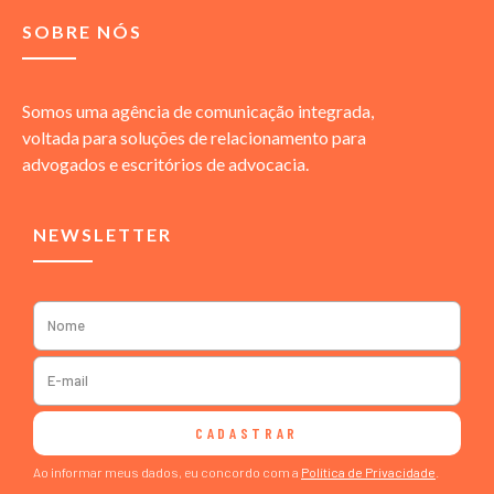
SOBRE NÓS
Somos uma agência de comunicação integrada,
voltada para soluções de relacionamento para
advogados e escritórios de advocacia.
NEWSLETTER
CADASTRAR
Ao informar meus dados, eu concordo com a
Política de Privacidade
.