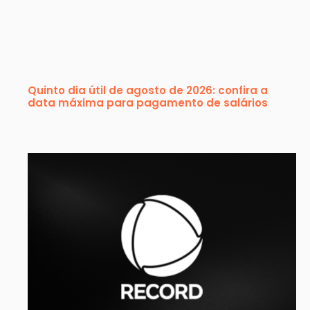
Quinto dia útil de agosto de 2026: confira a
data máxima para pagamento de salários