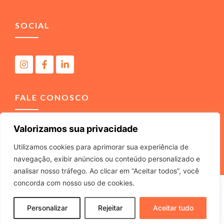
SOCIAL
FALE CONOSCO
Valorizamos sua privacidade
(11) 4040-3666
contato@m2comunicacao.com.br
Utilizamos cookies para aprimorar sua experiência de
navegação, exibir anúncios ou conteúdo personalizado e
analisar nosso tráfego. Ao clicar em “Aceitar todos”, você
concorda com nosso uso de cookies.
M2 COMUNICACAO JURIDICA LTDA – ME – CNPJ
22.040.734/0001-37 – Rua Tabajaras, 439 – Tel. (11) 4040-
Personalizar
Rejeitar
Aceitar tudo
3666