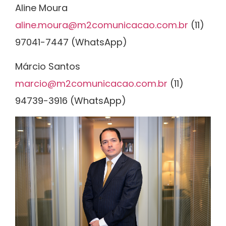
Aline Moura
aline.moura@m2comunicacao.com.br
(11)
97041-7447 (WhatsApp)
Márcio Santos
marcio@m2comunicacao.com.br
(11)
94739-3916 (WhatsApp)