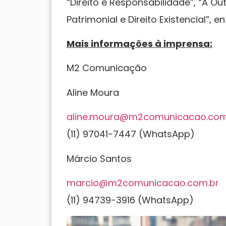
“Direito e Responsabilidade”, “A Outr
Patrimonial e Direito Existencial”, en
Mais informações à imprensa:
M2 Comunicação
Aline Moura
aline.moura@m2comunicacao.com
(11) 97041-7447 (WhatsApp)
Márcio Santos
marcio@m2comunicacao.com.br
(11) 94739-3916 (WhatsApp)