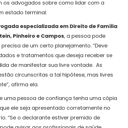
m os advogados sobre como lidar com a
m estado terminal.
vogada especializada em Direito de Família
Stein, Pinheiro e Campos
, a pessoa pode
o precisa de um certo planejamento. “Deve
uidados e tratamentos que deseja receber se
ida de manifestar sua livre vontade. As
tão circunscritas a tal hipótese, mas livres
e”, afirma ela.
ue uma pessoa de confiança tenha uma cópia
que ele seja apresentado corretamente no
o. “Se o declarante estiver premido de
 pode avisar aos profissionais de saúde