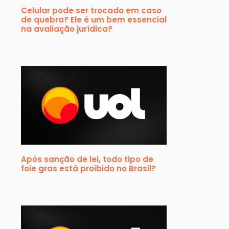
Celular pode ser trocado em caso
de quebra? Ele é um bem essencial
na avaliação jurídica?
Após sanção de lei, todo tipo de
foie gras está proibido no Brasil?