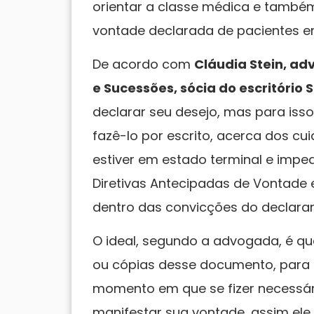
orientar a classe médica e també
vontade declarada de pacientes e
De acordo com
Cláudia Stein, ad
e Sucessões, sócia do escritório 
declarar seu desejo, mas para iss
fazê-lo por escrito, acerca dos c
estiver em estado terminal e imped
Diretivas Antecipadas de Vontade es
dentro das convicções do declarant
O ideal, segundo a advogada, é q
ou cópias desse documento, para 
momento em que se fizer necessári
manifestar sua vontade, assim ele